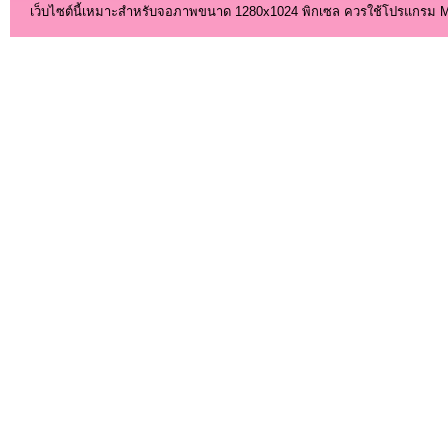
เว็บไซต์นี้เหมาะสำหรับจอภาพขนาด 1280x1024 พิกเซล ควรใช้โปรแกรม Micro