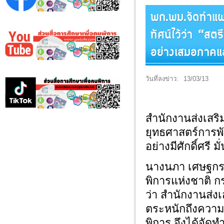
พก.พม.จัดทำแผน
ทัศน์ไว้ว่า “สตร
อย่างเสมอภาคแล
วันที่ลงข่าว:
13/03/13
สำนักงานส่งเสร
ยุทธศาสตร์การพัฒ
อย่างมีศักดิ์ศรี
นางนภา เศษฐกร 
พิการแห่งชาติ 
ว่า สำนักงานส่ง
ตระหนักถึงความ
พิการ จึงได้จัด