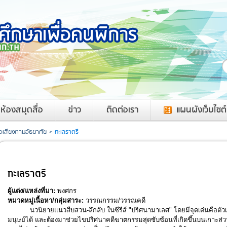
ค
ห้องสมุดสื่อ
ข่าว
ติดต่อเรา
แผนผังเว็บไซต์
ือเสียงตามอัธยาศัย
>
ทะเลราตรี
ทะเลราตรี
ผู้แต่ง/แหล่งที่มา:
พงศกร
หมวดหมู่เนื้อหา/กลุ่มสาระ:
วรรณกรรม/วรรณคดี
นวนิยายแนวสืบสวน-ลึกลับ ในซีรีส์ "ปริศนามาเลศ" โดยมีจุดเด่นคือตัว
มนุษย์ได้ และต้องมาช่วยไขปริศนาคดีฆาตกรรมสุดซับซ้อนที่เกิดขึ้นบนเกาะส่วนต