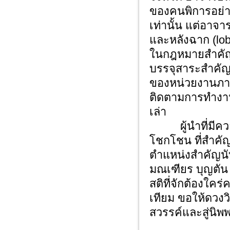
ของคนพิการอย่าง
เท่านั้น แต่อาจ
และหลังฉาก (lob
ในกฎหมายสำคัญ 
บรรจุสาระสำคัญเ
ของหน่วยงานภาคร
ติดตามการทำงานข
เล่า
ผู้นำที่มีควา
โชกโชน ที่สำคัญท
ตำแหน่งสำคัญน
มณเฑียร บุญตัน
สติที่จักต้องใค
เทียม ขอให้ดวง
สวรรค์และสู่นิพ
ด