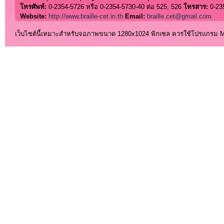
โทรศัพท์:
0-2354-5726 หรือ 0-2354-5730-40 ต่อ 525, 526
โทรสาร:
0-23
Website:
http://www.braille-cet.in.th
Email:
braille.cet@gmail.com
เว็บไซต์นี้เหมาะสำหรับจอภาพขนาด 1280x1024 พิกเซล ควรใช้โปรแกรม Micro