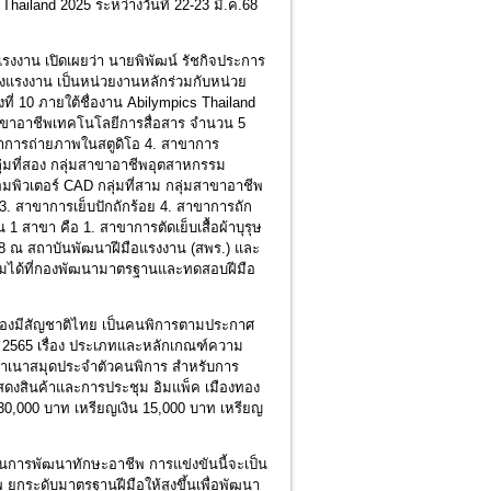
land 2025 ระหว่างวันที่ 22-23 มี.ค.68
รงงาน เปิดเผยว่า นายพิพัฒน์ รัชกิจประการ
แรงงาน เป็นหน่วยงานหลักร่วมกับหน่วย
งที่ 10 ภายใต้ชื่องาน Abilympics Thailand
มสาขาอาชีพเทคโนโลยีการสื่อสาร จำนวน 5
ขาการถ่ายภาพในสตูดิโอ 4. สาขาการ
่มที่สอง กลุ่มสาขาอาชีพอุตสาหกรรม
ิวเตอร์ CAD กลุ่มที่สาม กลุ่มสาขาอาชีพ
. สาขาการเย็บปักถักร้อย 4. สาขาการถัก
1 สาขา คือ 1. สาขาการตัดเย็บเสื้อผ้าบุรุษ
 2568 ณ สถาบันพัฒนาฝีมือแรงงาน (สพร.) และ
ติมได้ที่กองพัฒนามาตรฐานและทดสอบฝีมือ
องมีสัญชาติไทย เป็นคนพิการตามประกาศ
 2565 เรื่อง ประเภทและหลักเกณฑ์ความ
สำเนาสมุดประจำตัวคนพิการ สำหรับการ
์แสดงสินค้าและการประชุม อิมแพ็ค เมืองทอง
ละ 30,000 บาท เหรียญเงิน 15,000 บาท เหรียญ
ารพัฒนาทักษะอาชีพ การแข่งขันนี้จะเป็น
พ ยกระดับมาตรฐานฝีมือให้สูงขึ้นเพื่อพัฒนา