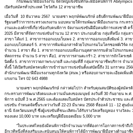
กรมพัฒนาฝีมือแรงงาน จัดใหญ่แข่งขันทักษะฝีมือคนพิการ Abilympics Thai
เปิดรับสมัครทั่วประเทศ โชว์สกิล 12 สาขาอาชีพ
เมื่อวันที่ 10 ธันวาคม 2567 นายเดชา พฤกษ์พัฒนรักษ์ อธิบดีกรมพัฒนาฝีมือแ
รัฐมนตรีว่าการกระทรวงแรงงาน มอบหมายให้กรมพัฒนาฝีมือแรงงาน กระทรวง
งานและองค์กรที่เกี่ยวข้องกับคนพิการ จัดงานแข่งขันฝีมือคนพิการแห่งชาติ ครั้
2025 มีสาขาที่จัดการแข่งขันจำนวน 12 สาขา ประกอบด้วย กลุ่มที่หนึ่ง กลุ่
สาขา ได้แก่ 1. สาขาการออกแบบเว็บเพจ 2. สาขาการออกแบบสิ่งพิมพ์ 3. สา
ออกแบบโปสเตอร์ 5. สาขาการพิมพ์เอกสารด้วยโปรแกรมไมโครซอฟต์เวิร์ด กลุ
จำนวน 1 สาขา คือ 1. สาขาการออกแบบเพื่องานอุตสาหกรรมด้วยโปรแกรมคอมพ
หัตถกรรม จำนวน 5 สาขา คือ1. สาขาการสานตะกร้า 2. สาขาการถักโครเชต์ 3
นิตติ้ง 5. สาขาการวาดภาพระบายสี และกลุ่มที่สี่ กลุ่มสาขาอาชีพบริการ จำนวน 
ทั้งนี้ ได้เปิดรับสมัครคนพิการเข้าร่วมการแข่งขันตั้งแต่บัดนี้ถึง 31 มกราคม
สำนักงานพัฒนาฝีมือแรงงานทุกจังหวัด (สนพ.) หรือสอบถามรายละเอียดเพิ่มเ
แรงงาน โทร 02 643 4988
นายเดชา พฤกษ์พัฒนรักษ์ กล่าวต่อไปว่า สำหรับคุณสมบัติของผู้สมัครต้
กระทรวงการพัฒนาสังคมและความมั่นคงของมนุษย์ ลงวันที่ 30 กันยายน พ.ศ.
พิการ ฉบับที่ 3 พ.ศ.2565 และต้องแสดงใบสมัคร บัตรประจำตัวประชาชน และ
แข่งขัน กำหนดจัดขึ้นระหว่างวันที่ 22-23 มีนาคม 2568 ที่ฮอลล์ 11 - 12 ศูนย
ธานี จังหวัดนนทบุรี ซึ่งผู้แข่งขันที่ชนะเลิศจะได้รับรางวัลเหรียญทอง รางวัล
ทองแดง 10,000 บาท และเหรียญฝีมือยอดเยี่ยม 5,000 บาท
“ในประเทศไทยยังมีคนพิการอีกจำนวนมากที่ต้องการโอกาสการเข้าถึงในก
อีกเวทีหนึ่งที่ส่งเสริมและสนับสนุนให้คนพิการได้มีการพัฒนาฝีมือทางด้านอาชี