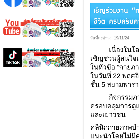
เชิญร่วมงาน “
ชีวิต ครบครันคว
วันที่ลงข่าว:
19/11/24
เนื่องในโอกาส
เชิญชวนผู้สนใจ
ในหัวข้อ “กายภา
ในวันที่ 22 พฤศ
ชั้น 5 สยามพาร
กิจกรรมภายใน
ครอบคลุมการดูแลส
และเยาวชน
คลินิกกายภาพบำ
แนะนำโดยไม่มีค่