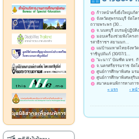
ก้าวหน้าครั้งยิ่งใหญ่แก้
จังหวัดสุพรรณบุรี จัดโ
ถวายพระพร (30...
จ.นนทบุรี อบรมผู้ปฏิบั
มอบเครื่องช่วยฟังโครง
รสาธิราชฯ สยามมก...
แม่บ้านมหาดไทยจังหวัดน
ราชินูปถัมภ์ (30/07/1...
“มะนาว” บัณฑิต มทร. กับ
จ.นครศรีธรรมราช จัดโค
ศูนย์การศึกษาพิเศษ มรม
ศูนย์การศึกษาพิเศษสุริ
สมาคมคนพิการทางการเคล
หน้า
« แรก
‹ หน้