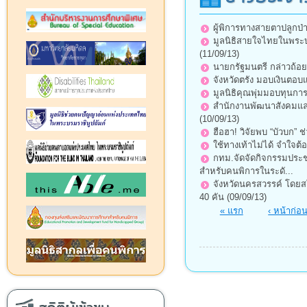
ผู้พิการทางสายตาปลูกป่า
มูลนิธิสายใจไทยในพระบร
(11/09/13)
นายกรัฐมนตรี กล่าวถ้อ
จังหวัดตรัง มอบเงินตอบแ
มูลนิธิคุณพุ่มมอบทุนกา
สำนักงานพัฒนาสังคมและค
(10/09/13)
ฮือฮา! วิจัยพบ “บัวบก” ช
ใช้ทางเท้าไม่ได้ จำใจต้อง
กทม.จัดจัดกิจกรรมประชา
สำหรับคนพิการในระดั...
จังหวัดนครสวรรค์ โดยส
40 คัน (09/09/13)
หน้า
« แรก
‹ หน้าก่อ