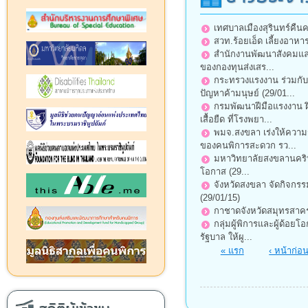
เทศบาลเมืองสุรินทร์คืนค
สวท.ร้อยเอ็ด เลี้ยงอาหา
สำนักงานพัฒนาสังคมและค
ของกองทุนส่งเสร...
กระทรวงแรงงาน ร่วมกับ
ปัญหาค้ามนุษย์ (29/01...
กรมพัฒนาฝีมือแรงงาน ฝ
เสื้อยืด ที่โรงพยา...
พมจ.สงขลา เร่งให้ความ
ของคนพิการสะดวก รว...
มหาวิทยาลัยสงขลานครินทร
โอกาส (29...
จังหวัดสงขลา จัดกิจกร
(29/01/15)
กาชาดจังหวัดสมุทรสาคร
กลุ่มผู้พิการและผู้ด้อย
รัฐบาล ให้ผู...
หน้า
« แรก
‹ หน้าก่อ