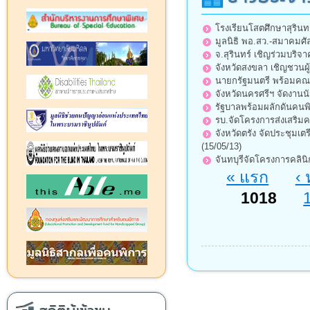
โรงเรียนโสตศึกษาสุรินท
มูลนิธิ พอ.สว.-สมาคมศั
จ.สุรินทร์ เชิญร่วมบริ
จังหวัดสงขลา เชิญชวนผู้
นายกรัฐมนตรี พร้อมคณะ ล
จังหวัดนครศรีฯ จัดงา
รัฐบาลพร้อมผลักดันคนพิ
รบ.จัดโครงการส่งเสริมค
จังหวัดตรัง จัดประชุมเ
(15/05/13)
จันทบุรีจัดโครงการคลินิก
หน้า
« แรก
‹ 
1018