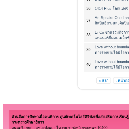
36
1414 Plus โลกแห่ง
Art Speaks One Lang
37
ศิลปินอิสระและศิลปิน
EnCo ชวนร่วมกิจกรรม
38
เอนเนอร์ยี่คอมเพล็กซ
Love without boundar
39
ทางร่างกายได้มีโอก
Love without boundar
40
ทางร่างกายได้มีโอก
หน้า
« แรก
‹ หน้าก่
ส่วนสื่อการศึกษาเพื่อคนพิการ ศูนย์เทคโนโลยีดิจิทัลเพื่อส่งเสริมการเรียนรู้
กระทรวงศึกษาธิการ
ถนนศรีอยุธยา แขวงทุ่งพญาไท เขตราชเทวี กรุงเทพฯ 10400