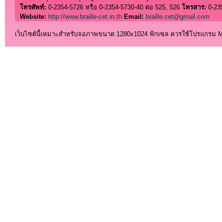
โทรศัพท์:
0-2354-5726 หรือ 0-2354-5730-40 ต่อ 525, 526
โทรสาร:
0-23
Website:
http://www.braille-cet.in.th
Email:
braille.cet@gmail.com
เว็บไซต์นี้เหมาะสำหรับจอภาพขนาด 1280x1024 พิกเซล ควรใช้โปรแกรม Micro