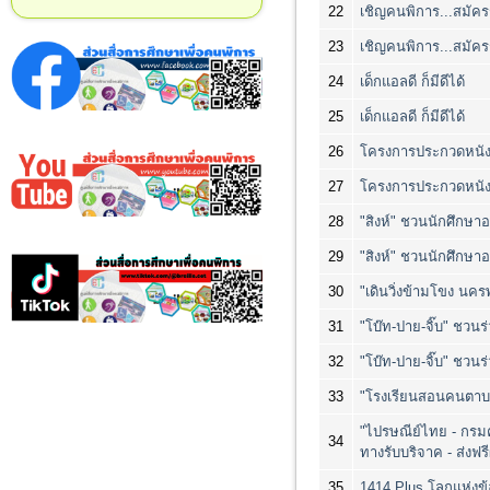
22
เชิญคนพิการ...สมัคร
23
เชิญคนพิการ...สมัคร
24
เด็กแอลดี ก็มีดีได้
25
เด็กแอลดี ก็มีดีได้
26
โครงการประกวดหนังส
27
โครงการประกวดหนังส
28
"สิงห์" ชวนนักศึกษา
29
"สิงห์" ชวนนักศึกษา
30
"เดินวิ่งข้ามโขง นครพ
31
"โบ๊ท-ปาย-จิ๊บ" ชวนร่ว
32
"โบ๊ท-ปาย-จิ๊บ" ชวนร่ว
33
"โรงเรียนสอนคนตาบอ
"ไปรษณีย์ไทย - กรมค
34
ทางรับบริจาค - ส่งฟร
35
1414 Plus โลกแห่ง