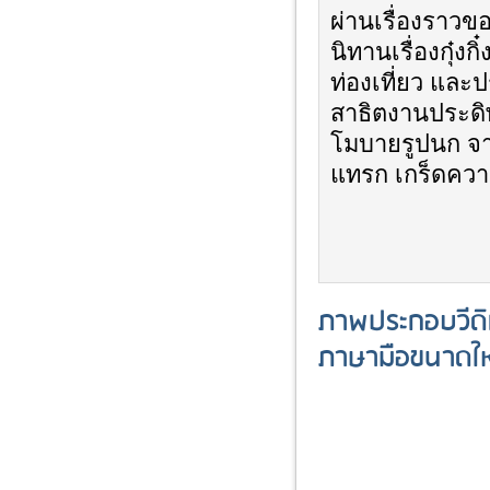
ผ่านเรื่องราวข
นิทานเรื่องกุ๋ง
ท่องเที่ยว และ
สาธิตงานประดิษ
โมบายรูปนก จาก
แทรก เกร็ดความร
ภาพประกอบวีดิท
ภาษามือขนาดใหญ