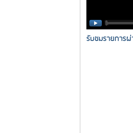
track on / track off
รับชมรายการผ่