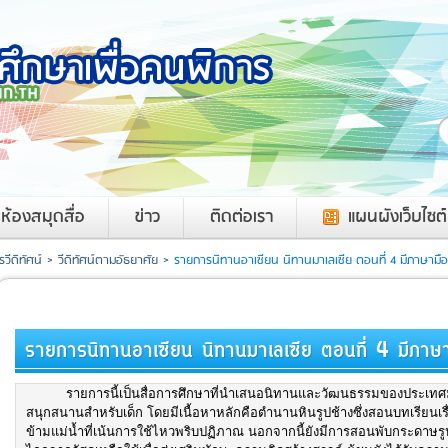
ค
ห้องสมุดสื่อ
ข่าว
ติดต่อเรา
แผนผังเว็บไซต์
วีดิทัศน์
>
วีดิทัศน์ตามอัธยาศัย
>
รายการนิทานอาเซียน นิทานมาเลเซีย ตอนที่ 4 มีภาษามือ
รายการนิทานอาเซียน นิทานมาเลเซีย ตอนที่ 4 มีภา
รายการนี้เป็นสื่อการศึกษาที่นำเสนอนิทานและวัฒนธรรมของประเทศมาเ
สนุกสนานสำหรับเด็ก โดยมีเนื้อหาหลักคือตำนานหินรูปช้างซึ่งสอนบทเรียนเรื่อง
ข้ามแม่น้ำที่เน้นการใช้ไหวพริบปฏิภาณ นอกจากนี้ยังมีการสอนพับกระดาษรู