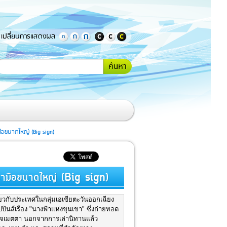
เปลี่ยนการแสดงผล
กรอกคำ
้นหา
หรือ
ข้อความ
ที่
ต้องการ
ค้นหา
ือขนาดใหญ่ (Big sign)
าษามือขนาดใหญ่ (Big sign)
่ยวกับประเทศในกลุ่มเอเชียตะวันออกเฉียง
นส์เรื่อง "นางฟ้าแห่งขุนเขา" ซึ่งถ่ายทอด
ิตใจเมตตา นอกจากการเล่านิทานแล้ว