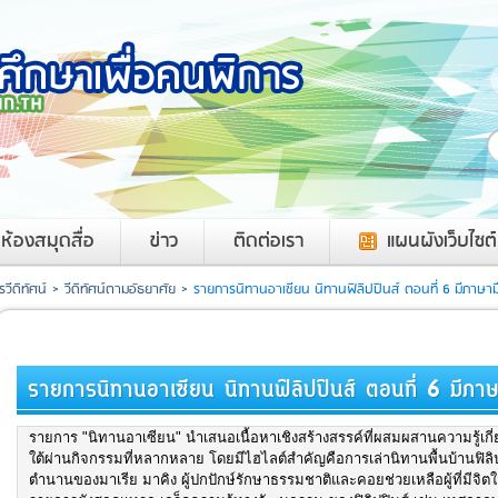
ค
ห้องสมุดสื่อ
ข่าว
ติดต่อเรา
แผนผังเว็บไซต์
วีดิทัศน์
>
วีดิทัศน์ตามอัธยาศัย
>
รายการนิทานอาเซียน นิทานฟิลิปปินส์ ตอนที่ 6 มีภาษาม
รายการนิทานอาเซียน นิทานฟิลิปปินส์ ตอนที่ 6 มีภ
รายการ "นิทานอาเซียน" นำเสนอเนื้อหาเชิงสร้างสรรค์ที่ผสมผสานความรู้เกี
ใต้ผ่านกิจกรรมที่หลากหลาย โดยมีไฮไลต์สำคัญคือการเล่านิทานพื้นบ้านฟิลิปปิ
ตำนานของมาเรีย มาคิง ผู้ปกปักษ์รักษาธรรมชาติและคอยช่วยเหลือผู้ที่มีจ